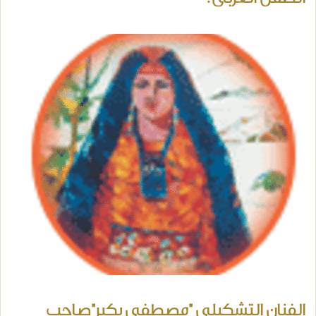
الفنان التشكيلي "مصطفى بكير"صاحب