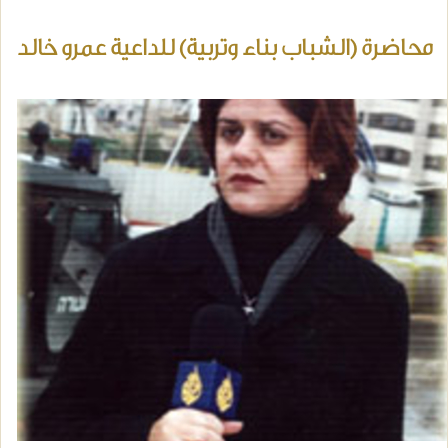
محاضرة (الشباب بناء وتربية) للداعية عمرو خالد