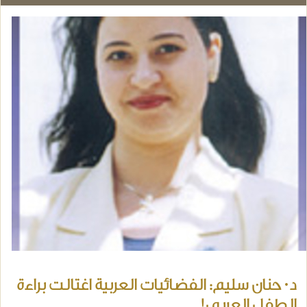
د· حنان سليم: الفضائيات العربية اغتالت براءة
الطفل العربى!