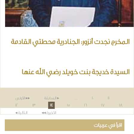
المخرج نجدت أنزور: الجنادرية محطتي القادمة
السيدة خديجة بنت خويلد رضي الله عنها
لصفحات
11
10
…
▸ السابقة
▸▸ الأولى
12
13
14
15
16
17
18
الأخيرة ◂◂
التالية ◂
اقرأ في عربيات