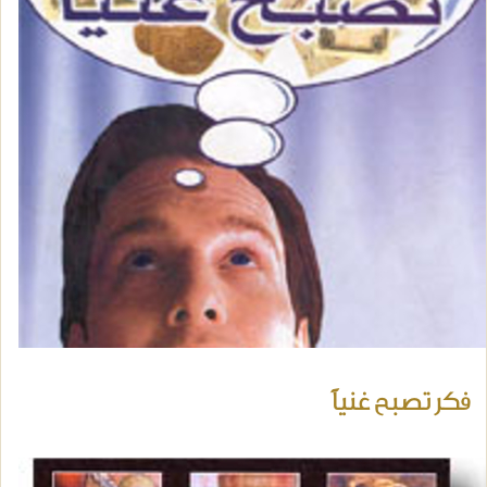
فكر تصبح غنياً