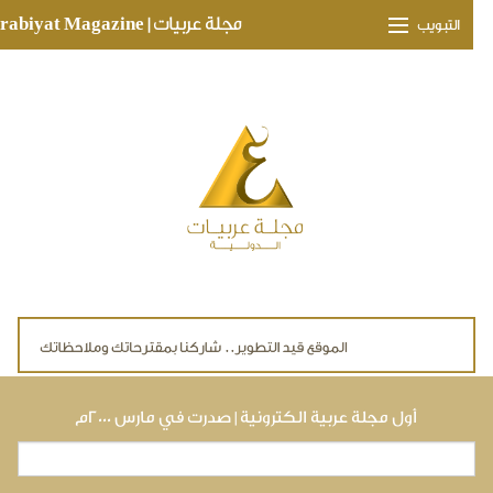
Skip to main conte
مجلة عربيات | Arabiyat Magazine
التبويب
وجهات ثقافية
مدارات اقتصادية
تحقيقات وتغطيات
لقاءات حصرية
ملفات صحية
تقنيات
لايف ستايل
أول مجلة عربية الكترونية | صدرت في مارس ٢٠٠٠م
بحث
استمارة البحث