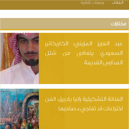
الغلاف
وجهات ثقافية
You are her
مختارات
عبد العزيز المزيني: الكاريكاتير
السعودي يتعافى من شلل
المدارس القديمة
الفنانة التشكيلية رانيا بادريق: الفن
اختراعات قد تفاجيء صاحبها