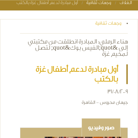
الغلاف
وجهات ثقافية
أول مبادرة لدعم أطفال غزة بالكتب
You are here
وجهات ثقافية
هناء الرملي: المبادرة انطلقت من مكتبتي
إلى &quot;الفيس بوك&quot; لتصل
لمخيم غزة
أول مبادرة لدعم أطفال غزة
بالكتب
31/08/2009
جيهان محروس - القاهرة
صور وفيديو