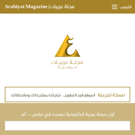
Skip to main content
مجلة عربيات | Arabiyat Magazine
التبويب
وجهات ثقافية
مدارات اقتصادية
تحقيقات وتغطيات
لقاءات حصرية
ملفات صحية
تقنيات
لايف ستايل
أول مجلة عربية الكترونية | صدرت في مارس ٢٠٠٠م
بحث
استمارة البحث