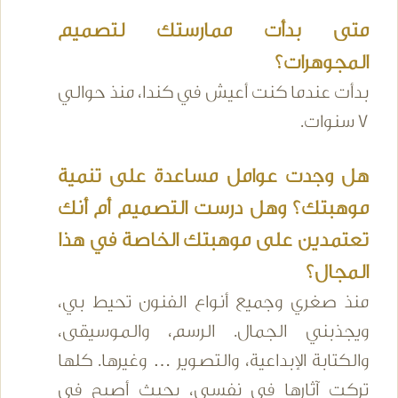
متى بدأت ممارستك لتصميم
المجوهرات؟
بدأت عندما كنت أعيش في كندا، منذ حوالي
7 سنوات.
هل وجدت عوامل مساعدة على تنمية
موهبتك؟ وهل درست التصميم أم أنك
تعتمدين على موهبتك الخاصة في هذا
المجال؟
منذ صغري وجميع أنواع الفنون تحيط بي،
ويجذبني الجمال. الرسم، والموسيقى،
والكتابة الإبداعية، والتصوير … وغيرها. كلها
تركت آثارها في نفسي، بحيث أصبح في