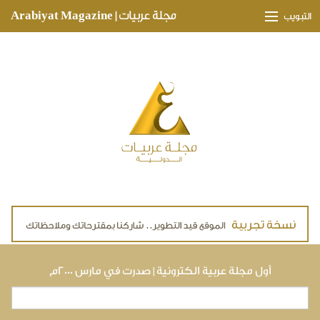
Skip to main content
مجلة عربيات | Arabiyat Magazine
التبويب
وجهات ثقافية
مدارات اقتصادية
تحقيقات وتغطيات
لقاءات حصرية
ملفات صحية
تقنيات
لايف ستايل
أول مجلة عربية الكترونية | صدرت في مارس ٢٠٠٠م
بحث
استمارة البحث