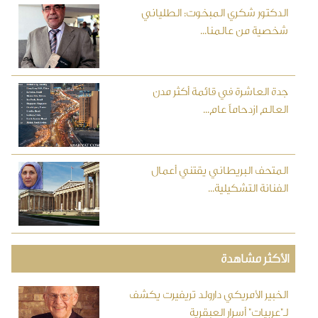
الدكتور شكري المبخوت: الطلياني
شخصية من عالمنا...
جدة العاشرة في قائمة أكثر مدن
العالم ازدحاماً عام...
المتحف البريطاني يقتني أعمال
الفنانة التشكيلية...
الأكثر مشاهدة
الخبير الأمريكي دارولد تريفيرت يكشف
لـ"عربيات" أسرار العبقرية