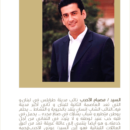
السيد / مصباح الأحدب
نائب مدينة طرابلس في لبنان،و
التي تعد العاصمة الثانية للبنان و ثاني أكبر مدينة
فيه...النائب الشاب إنسان يتقد بالحيوية و النشاط ... يحلم
بوطن متطور و شباب يشارك في صنع مجده ... يحمل في
قلبه حبٌ عنيد لوطنه و لا يتردد في التفاني من أجل
خدمته...و هو أيضاً ينتمي إلى عائلة عريقة تعد من أعرق
العائلات اللبنانية فهو إبن السيد/ عوني الأحدب(رحمه