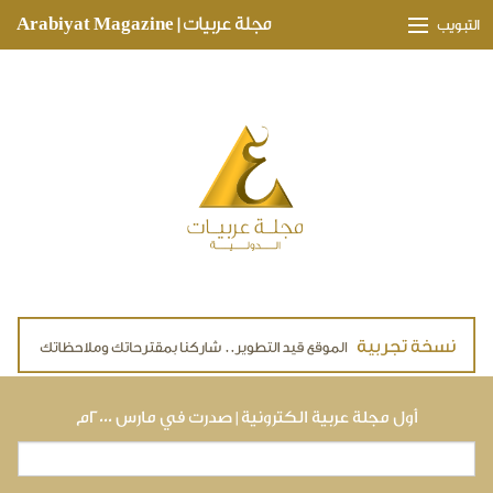
Skip to main content
مجلة عربيات | Arabiyat Magazine
التبويب
وجهات ثقافية
مدارات اقتصادية
تحقيقات وتغطيات
لقاءات حصرية
ملفات صحية
تقنيات
لايف ستايل
أول مجلة عربية الكترونية | صدرت في مارس ٢٠٠٠م
بحث
استمارة البحث