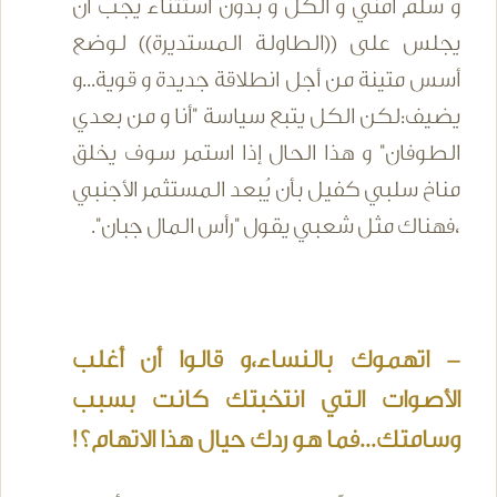
و سلم أمني و الكل و بدون استثناء يجب أن
يجلس على ((الطاولة المستديرة)) لوضع
أسس متينة من أجل انطلاقة جديدة و قوية...و
يضيف:لكن الكل يتبع سياسة "أنا و من بعدي
الطوفان" و هذا الحال إذا استمر سوف يخلق
مناخ سلبي كفيل بأن يُبعد المستثمر الأجنبي
،فهناك مثل شعبي يقول "رأس المال جبان".
- اتهموك بالنساء،و قالوا أن أغلب
الأصوات التي انتخبتك كانت بسبب
وسامتك...فما هو ردك حيال هذا الاتهام؟!