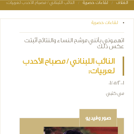
الغلاف
لقاءات حصرية
النائب اللبناني / مصباح الأحدب لعربيات:
You are here
لقاءات حصرية
اتهموني بأنني مرشح النساء والنتائج أثبتت
عكس ذلك
النائب اللبناني / مصباح الأحدب
لعربيات:
01/05/2001
مي كتبي
صور وفيديو