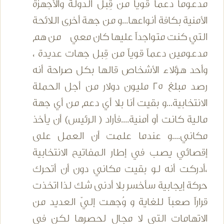
مدعوماً دعماً قوياً من قِبل الدولة والأجهزة
الأمنية بكافة أنواعها...و من جهة أخرى اللائحة
التي كنت متواجداً عليها كان معي من هم
مدعومين دعماً قوياً من قِبل جهات عديدة ،
وأحد هؤلاء الأشخاص قالها بكل صراحة أنه
رصد مبلغ 25 مليون دولار من أجل الحملة
الانتخابية...و بقيت أنا بلا أي دعم من أي جهة
مالية كانت أو أمنية....فأراد ( الرئيس) أن يأخذ
مكاني....و عندما علمت أن العمل على
إقصائي يصب في إطار المفاتيح الانتخابية
،أدركت أنه لو بقيت مكاني دون أن أتحرك
حركة إيجابية سأخسر بلا أدنى شك لذا اتخذت
قراراً صعباً للغاية و وُجهت إليّ العديد من
الاتهامات التي لا مجال لحصرها لكن في