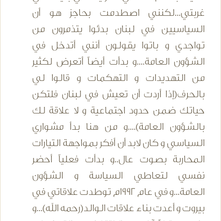
غربتي...لكنني اصطدمت بحاجز هو أن
السياسيين في لبنان بدئوا يتذمرون من
تواجدي و باتوا يقولون أنني أتدخل في
الشؤون العامة....و بدأت أيضاً أتعرض لكثير
من التهديدات و التهكمات و قالوا لي
بالحرف(إذا أردت أن تعيش في لبنان فلتكن
حياتك ضمن حدود اجتماعية و لا علاقة لك
بالشؤون العامة)....و من هنا بدأ مشواري
السياسي و كان لابد أن أفكر بمواجهة التيارات
المحاربة بصوت عال..و بدأت فعلياً أحضر
نفسي لتعاطي السياسة و الشؤون
العامة...و في عام 1992م توطدت علاقاتي في
بيروت و أعدت بناء علاقات الوالد(رحمه الله)...و