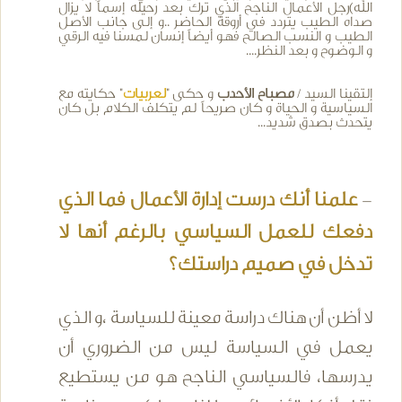
الله)رجل الأعمال الناجح الذي ترك بعد رحيله إسماً لا يزال
صداه الطيب يتردد في أروقة الحاضر ..و إلى جانب الأصل
الطيب و النسب الصالح فهو أيضاً إنسان لمسنا فيه الرقي
و الوضوح و بعد النظر....
إلتقينا السيد /
مصباح الأحدب
و حكى "
لعربيات
" حكايته مع
السياسية و الحياة و كان صريحاً لم يتكلف الكلام بل كان
يتحدث بصدق شديد...
علمنا أنك درست إدارة الأعمال فما الذي
-
دفعك للعمل السياسي بالرغم أنها لا
تدخل في صميم دراستك؟
لا أظن أن هناك دراسة معينة للسياسة ،و الذي
يعمل في السياسة ليس من الضروري أن
يدرسها، فالسياسي الناجح هو من يستطيع