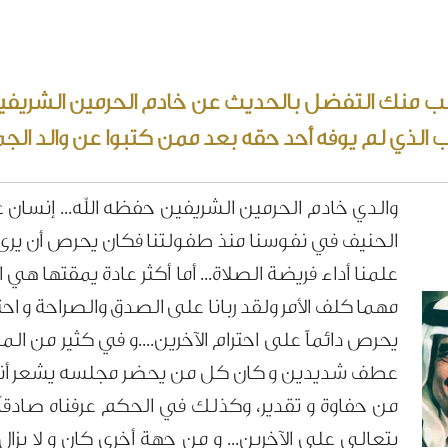
لب منك التفضل بالحديث عن خادم الحرمين الشريفين ا
ب الذي لم يوفه أحد حقه بعد ممن كتبوا عن والد الج
والدي خادم الحرمين الشريفين حفظه الله... إنسان غ
الحنيف في نفوسنا منذ طفولتنا فكان يحرص أن يرى ب
علمنا أداء فريضة الصلاة... أما أكثر عادة يمقتها ه
مهما كلف الأمر ولقد ربانا على الصدق والصراحة و احتر
يحرص دائماً على احترام الآخرين....و في كثير من ال
عطف شديدين و كان كل من يحضر مجلسه يشعر أنه 
من حفاوة و تقدير، وكذلك في الحكم عرفناه صادقا
يتعالى على الآخرين... و من جهة أخرى كان و لا ي