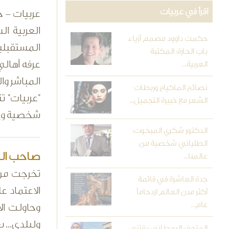
اقرأ في عربيات
عربيات - خ
العربية ال
حكمت داوود مصمم أزياء
المستقبلية 
باب الحارة: المكتبة
عرفه أهالي
العربية...
المباشر وا
نصائح الماكياج وربطات
"عربيات" ت
الشعر مع خبيرة التجميل...
شخصية وإن
الدكتور شكري المبخوت:
الطلياني شخصية من
صاحب السم
عالمنا...
تخرجت من 
جدة العاشرة في قائمة
الاعتماد 
أكثر مدن العالم ازدحاماً
عام...
وحاولت الا
ولبلدي... 
المتحف البريطاني يقتني