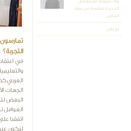
رولا دشيشة: مجموعتي
الجديدة مقتبسة من سُنَّة
التيامن
للإعلان
تمارسون 
التجربة؟
في اعتقاد
والتعليمية
العربي كك
الجهات الأ
البعض لتش
العوامل تو
اتفقنا على
لنكون عند