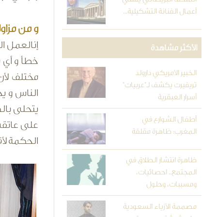
أعمال الفنانة التشكيلية...
و من مزاو
إنالعمل ال
الأكثر مشاهدة
خطأ و أي 
الخبير الأمريكي دارولد
مختلف لأن
تريفيرت يكشف لـ"عربيات"
الناس و ي
أسرار العبقرية
يتحلى بال
أطفال الشوارع في
على عاتقي
المغرب: ظاهرة مقلقة
الحكمة لأ
ظاهرة انتشار الطلاق في
المجتمع.. احصائيات،
ومسببات، وحلول
مصممة الأزياء السعودية