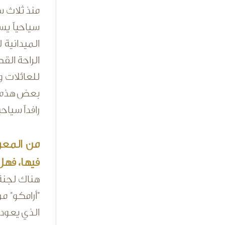
منذ ثلاث س
سياحياً ي
الميدانية
الراحة الق
للعائلات 
بعض هذه ال
رافداً سيا
من المعرو
فيها، فهل
هناك لجنة 
"أرامكو" م
الذي يعود ع