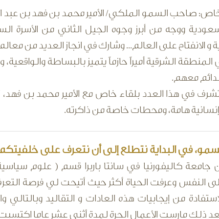
اص: صاحب السمو الملكي/ الأمير محمد بن فهد بن عبد ال
سعودية ووجه من أبرز وجوه الجيل الثاني من الأسرة السعو
و الانفتاح على العالم... وشارك في انجاز العديد من معالم 
 المنطقة الشرقية أميراً حازماً يتميز بالبساطة والواقعي
لدائم معهم.
تشرف في هذا العدد بلقاء خاص مع الأمير محمد بن فهد، ا
سانية هامة، ومحطات خاصة من ذاكرته.
و، في البداية نتطلع إلى أن نتعرف على خلفيتكم ال
جامعة كاليفورنيا في سانتا باربرا قسم ( علوم سياسية 
على النفس وعرفت الحياة أكثر حيث أتيحت لي فرصة التعر
ستفادة من إيجابيات هذه العادات و التقاليد وبالتالي 
بعد ذلك مارست الأعمال الحرة لمدة أثني عشر عاما اكتسبت 