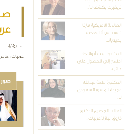
تريفيرت يكشف لـ"...
صاح
العالمة الأمريكية مارثا
عرب
نوسباوم: أنا معجبة
بحيوية...
01/04/2001
الدكتورة زينب أبوالنجا:
عربيات : خاص
أطمح إلى الحصول على
جائزة...
صور و
الدكتورة ملحة عبدالله
عميدة المسرح السعودي
لـ...
العالم المصري الدكتور
فاروق الباز لـ"عربيات...