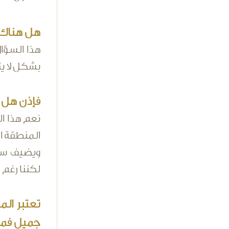
هل هناك ت
هذا السؤال
بشكل لا يت
فإذن هل ه
نعم هذا ا
المنطقة ال
ويضيف سمو
لكننا رغم 
تعتبر ال
جميل فم