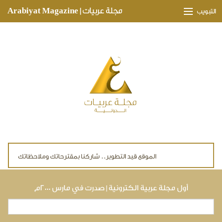
Skip to main content
مجلة عربيات | Arabiyat Magazine
التبويب
وجهات ثقافية
مدارات اقتصادية
تحقيقات وتغطيات
لقاءات حصرية
ملفات صحية
تقنيات
لايف ستايل
أول مجلة عربية الكترونية | صدرت في مارس ٢٠٠٠م
بحث
استمارة البحث