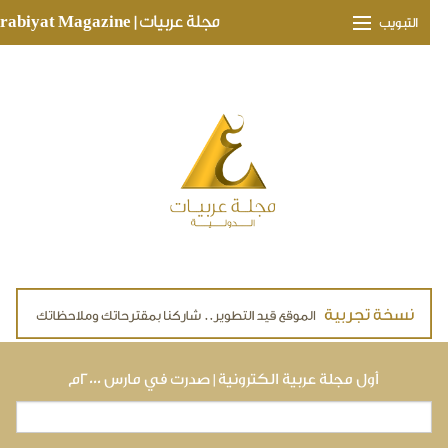
Skip to main conte
مجلة عربيات | Arabiyat Magazine
التبويب
وجهات ثقافية
مدارات اقتصادية
تحقيقات وتغطيات
لقاءات حصرية
ملفات صحية
تقنيات
لايف ستايل
أول مجلة عربية الكترونية | صدرت في مارس ٢٠٠٠م
بحث
استمارة البحث