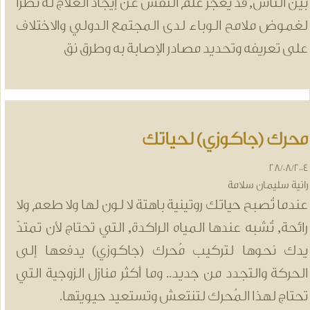
ين الناس, قد يعجز علم النفس عن إيجاد العلاج له نظراً
غموض ملامح الوباء لدى المجتمع الدولي والاختلاف
لى تعريفه وتحديد مصادر الإصابة به وطرق نق
حرك (جاكوزي) لحياتك
28/08/20
انية سليمان سلامة
ندما تُصبح حياتك روتينية باهتة لا لون لها ولا طعم ولا
ائحة, تُشبه عندها المياه الراكدة, التي تحتاج لأن تمتدّ
دك نحوها لتركيب مُحرك (جاكوزي) يدفعها إلى
لحركة والتجدد من جديد.. وما أكثر منازل الزوجية التي
حتاج لهذا المُحرك لتنتعش وتستعيد حيويتها.