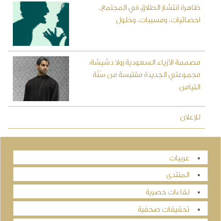
ظاهرة انتشار الطلاق في المجتمع..
احصائيات، ومسببات، وحلول
مصممة الأزياء السعودية رولا دشيشة:
مجموعتي الجديدة مقتبسة من سُنَّة
التيامن
للإعلان
عربيات
المنتدى
لقاءات حصرية
تحقيقات صحفية