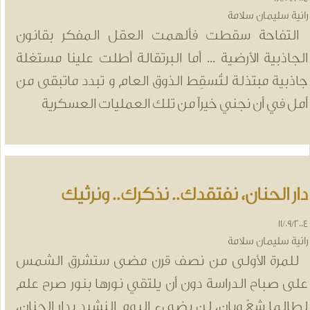
انية سليمان سلامة
لتفاحة سقطت فألهمت العقل المفكر بقانون
لجاذبية الأرضية ... أما البرتقالة أطلت علينا مستغلة
اذبية مبتذلة لتُسقِط الذوق العام و تبدد ماتبقى من
مل في أن نجني خيراً من تلك العمليات العسكرية
ار الحنان، نفتقدك.. نذكرك.. ونرثيك
11/09/20
انية سليمان سلامة
لمرة الأولى من نصف قرن مضى ستشرق الشمس
لى صباح الدراسة دون أن يلتقي نورها بنور صرح علم
طالما شعّ وبان، لن يضيء اليوم النشيد بدار الحنان،