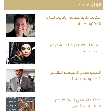
اقرأ في عربيات
حكمت داوود مصمم أزياء باب الحارة:
المكتبة العربية...
نصائح الماكياج وربطات الشعر مع
خبيرة التجميل...
الدكتور شكري المبخوت: الطلياني
شخصية من عالمنا...
جدة العاشرة في قائمة أكثر مدن
العالم ازدحاماً عام...