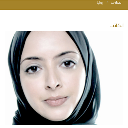
الغلاف
زوايا
You are her
الكاتب