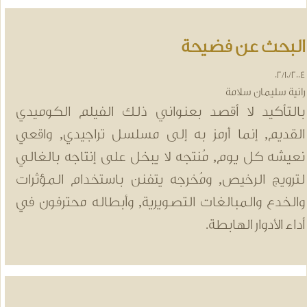
لبحث عن فضيحة
02/10/20
انية سليمان سلامة
التأكيد لا أقصد بعنواني ذلك الفيلم الكوميدي
لقديم, إنما أرمز به إلى مسلسل تراجيدي, واقعي
عيشه كل يوم, مُنتجه لا يبخل على إنتاجه بالغالي
ترويج الرخيص, ومُخرجه يتفنن باستخدام المؤثرات
الخدع والمبالغات التصويرية, وأبطاله محترفون في
داء الأدوار الهابطة.