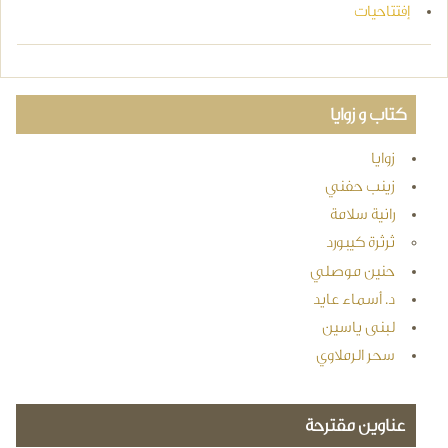
إفتتاحيات
كتاب و زوايا
زوايا
زينب حفني
رانية سلامة
ثرثرة كيبورد
حنين موصلي
د. أسماء عايد
لبنى ياسين
سحر الرملاوي
عناوين مقترحة