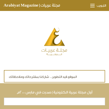
Skip to main content
مجلة عربيات | Arabiyat Magazine
التبويب
وجهات ثقافية
مدارات اقتصادية
تحقيقات وتغطيات
لقاءات حصرية
ملفات صحية
تقنيات
لايف ستايل
أول مجلة عربية الكترونية | صدرت في مارس ٢٠٠٠م
بحث
استمارة البحث