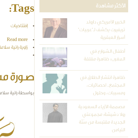
Tags:
الأكثر مشاهدة
الخبير الأمريكي دارولد
إفتتاحيات
تريفيرت يكشف لـ"عربيات"
أسرار العبقرية
Read more
about السلام مشتق من الإسلا
زاوية رانية سلامة
أطفال الشوارع في
المغرب: ظاهرة مقلقة
صورة مشر
ظاهرة انتشار الطلاق في
المجتمع.. احصائيات،
ومسببات، وحلول
بواسطة
رانية سلام
مصممة الأزياء السعودية
cal.jpg
رولا دشيشة: مجموعتي
الجديدة مقتبسة من سُنَّة
التيامن