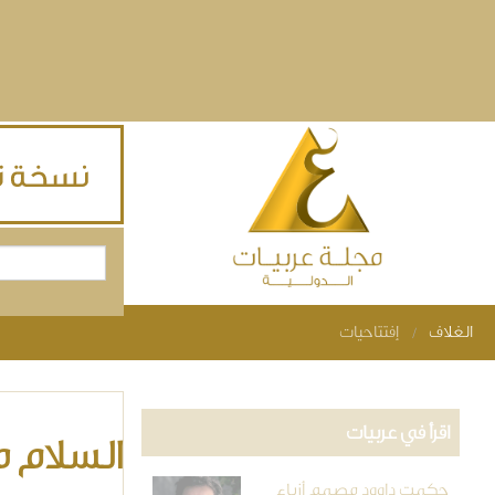
Skip to main content
بحث
استمارة البحث
الغلاف
إفتتاحيات
You are here
اقرأ في عربيات
السلام م
حكمت داوود مصمم أزياء