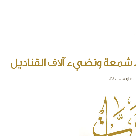
حسنت إليه
معة ونضيء آلاف القناديل
ة
بتاريخ 01/04/2001
arabiyat-