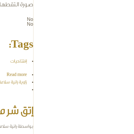
صورة التقطها م
No
No
Tags:
إفتتاحيات
Read more
about الإعلام، السلاح ا
زاوية رانية سلامة
إتق شر م
بواسطة
رانية سلام