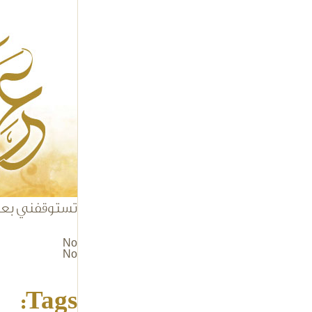
cal.jpg
تستوقفني بعض ا
No
No
Tags: