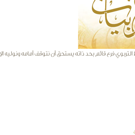
التربوي فرع قائم بحد ذاته يستحق أن نتوقف أمامه ونوليه الإ
 و"النيجاتيف" محفوظ