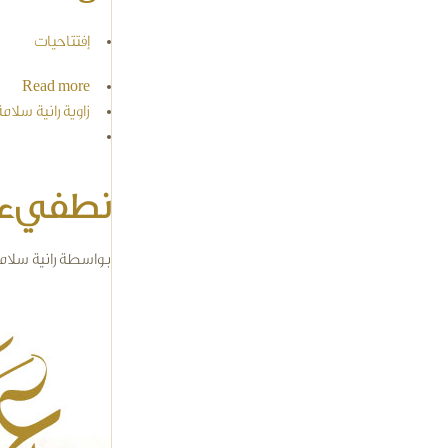
إفتتاحيات
Read more
about إتق شر من أ
زاوية رانية سلامة
نطفيء ش
بواسطة
رانية سلام
cal.jpg