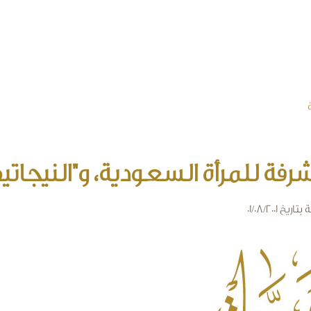
م ... لو يعلمون
فة للمرأة السعودية، و"النيجات
ة
بتاريخ 01/08/2001
arabiyat-