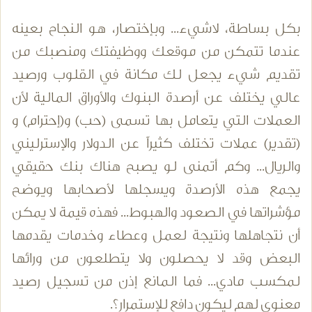
بكل بساطة، لاشيء... وبإختصار، هو النجاح بعينه
عندما تتمكن من موقعك ووظيفتك ومنصبك من
تقديم شيء يجعل لك مكانة في القلوب ورصيد
عالي يختلف عن أرصدة البنوك والأوراق المالية لأن
العملات التي يتعامل بها تسمى (حب) و(إحترام) و
(تقدير) عملات تختلف كثيراً عن الدولار والإسترليني
والريال... وكم أتمنى لو يصبح هناك بنك حقيقي
يجمع هذه الأرصدة ويسجلها لأصحابها ويوضح
مؤشراتها في الصعود والهبوط... فهذه قيمة لا يمكن
أن نتجاهلها ونتيجة لعمل وعطاء وخدمات يقدمها
البعض وقد لا يحصلون ولا يتطلعون من ورائها
لمكسب مادي... فما المانع إذن من تسجيل رصيد
معنوي لهم ليكون دافع للإستمرار؟.