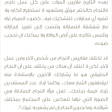
بعده التاريخ ملايين المرات على كل عمل ناجح،
فالنجاح كالختم موثق ومشهود لا نستطيع انكاره ولا
تنفيه أي محاولات للتشكيك فيه... كضوء الصباح تراه
مع شقشقة انتصاراته وتنصت إلى تغريد إنجازاته
وتلمس نتائجه على أرض الواقع ولا يمكنك ان تحجب
ضوءه.
قد تختلف مقاييس النجاح من شخص لآخر ومن عمل
لآخر، لكن لا أعتقد أن هناك من يختلف على أن النجاح
الحقيقي هو ما يشاركك الآخرين بالإستفادة منه
ليقطفون الثمار معك... وكلما ازداد عدد المستفدين
تزداد قيمة نجاحك... لعل مرآة النجاح الصادقة هي
الصورة التي نراها تنعكس على المجتمع بمختلف
شرائحه، وما جدوى النجاح ان لم يشعر به غيرك؟.