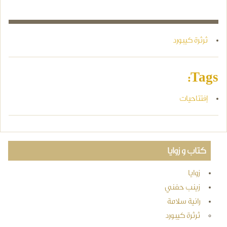
ثرثرة كيبورد
Tags:
إفتتاحيات
كتاب و زوايا
زوايا
زينب حفني
رانية سلامة
ثرثرة كيبورد