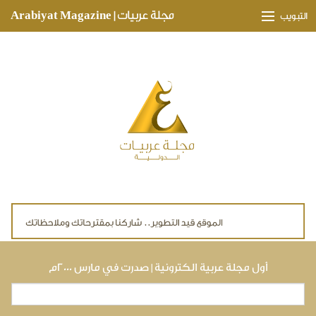
Skip to main content
مجلة عربيات | Arabiyat Magazine
التبويب
وجهات ثقافية
مدارات اقتصادية
تحقيقات وتغطيات
لقاءات حصرية
ملفات صحية
تقنيات
لايف ستايل
أول مجلة عربية الكترونية | صدرت في مارس ٢٠٠٠م
بحث
استمارة البحث