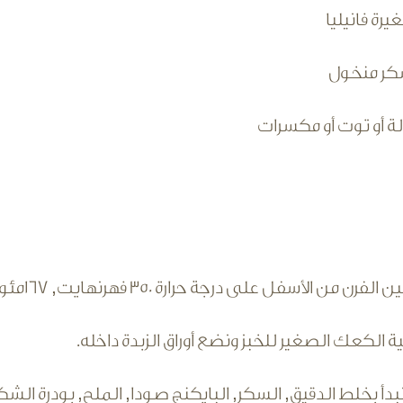
ولة أو توت أو مكسرات
لفرن من الأسفل على درجة حرارة 350 فهرنهايت, 167مئوي.
ة الكعك الصغير للخبز ونضع أوراق الزبدة داخله.
بدأ بخلط الدقيق, السكر, البايكنج صودا, الملح, بودرة الشكو