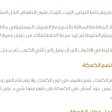
اخر يتم خلط البيض, الزيت, الزبدة, ملون الطعام, الخل المقط
واد الجافة مع السائلة بالتدريج مع التحريك المستمر(في 
ن يمتزج الخليط) ثم نزيد سرعة الخلط للتأكد من ذوبان جميع 
ط في الأكواب إلى أن يصل إلى ثلثي الكوب, ثم يدخل الفرن لمدة 20 
ضج الكعكة:
رس عود أسنان في الكعكة فإن ظهر منها شيء على ال
.