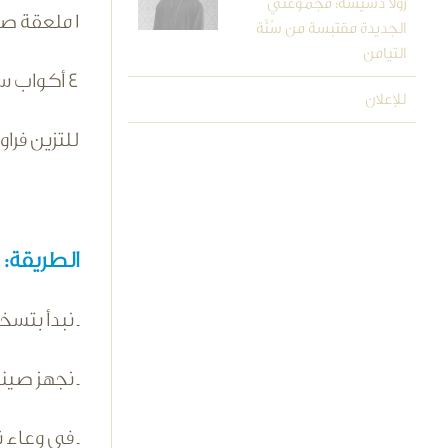
رولا دشيشة: مجموعتي
1 ملعقة صغيرة فانيليا
الجديدة مقتبسة من سُنَّة
التيامن
4 أكواب سكر منخول
للإعلان
للتزين فرا
الطريقة:
ـ نبدأ بتسخين ا
ـ نجهز صيني
ـ في وعاء ن