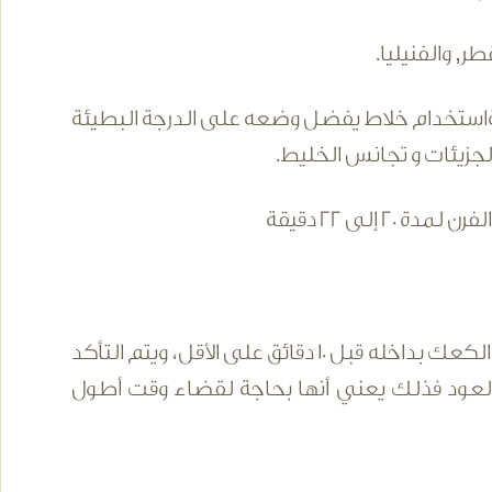
ر, والفنيليا.
حالةاستخدام خلاط يفضل وضعه على الدرجة البطيئة
الجزيئات و تجانس الخليط.
إلى 22 دقيقة
زيادة حجم الكعك, تغير طفيف في لون الكعك, ولا يتم فتح الفرن و الكعك بداخله قبل 10 دقائق على الأقل، ويتم التأكد
عود فذلك يعني أنها بحاجة لقضاء وقت أطول