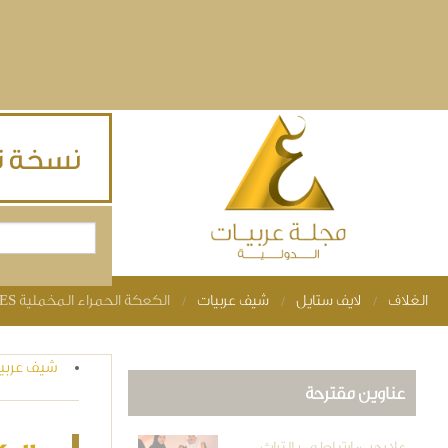
Skip to main content
بحث
استمارة البحث
الغلاف
لايف ستايل
شيف عربيات
الكعكة الحمراء المخملية RED VELVET CUPCAKES
You are here
شيف عربي
عناوين مقترحة
علا رجب: ارتباطي بالتراث