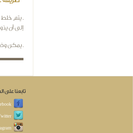
طريقة ع
ـ يتم خلط 
إلى أن يذو
ـ يمكن وضع
تابعنا على ا
ebook
witter
tagram