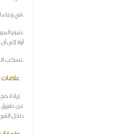
ـ في وعاء 
ـ نمزج الم
أولا إلى أ
ـ نسكب الخلي
علامات ن
عن طريق غ
داخل الفرن