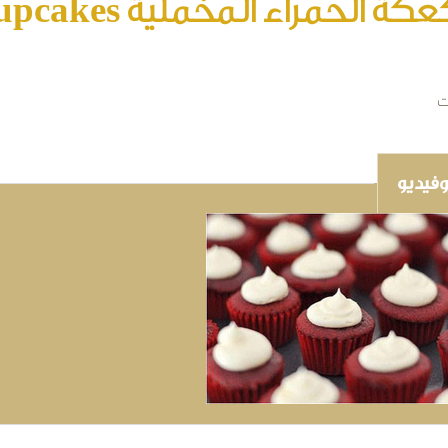
ة الحمراء المخملية Red Velvet Cupcakes
ت
فيديو