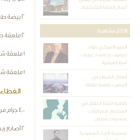
أعمال الفنانة التشكيلية...
2 بيضة طعام (لها درجة حرارة الغرفة)
الأكثر مشاهدة
2 ملعقة طعام صبغة طعام حمراء
الخبير الأمريكي دارولد
1 ملعقة شاي خل مقطر
تريفيرت يكشف لـ"عربيات"
أسرار العبقرية
1 ملعقة شاي فنيليا
أطفال الشوارع في
المغرب: ظاهرة مقلقة
الغطاء:
ظاهرة انتشار الطلاق في
400 جرام من جبن كريمي
المجتمع.. احصائيات،
ومسببات، وحلول
2 أصابع زبدة صغيرة
مصممة الأزياء السعودية