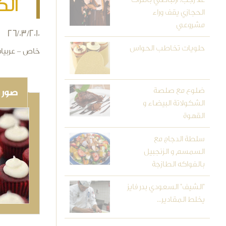
الكعك
الحجازي يقف وراء
مشروعي
26/03/2010
حلويات تخاطب الحواس
خاص - عربيا
ضلوع مع صلصة
صور و
الشكولاتة البيضاء و
القهوة
سلطة الدجاج مع
السمسم و الزنجبيل
بالفواكه الطازجة
"الشيف" السعودي بدر فايز
يخلط المقادير...