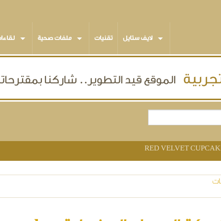
لايف ستايل
تقنيات
ملفات صحية
لقاءا
ات