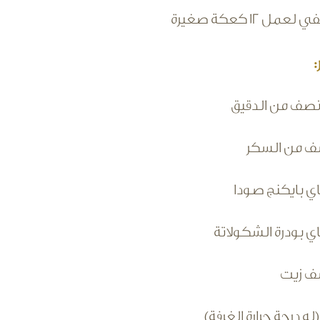
ل 12 كعكة صغيرة
صف من الدقيق
ف من السكر
ف زيت
ه درجة حرارة الغرفة)