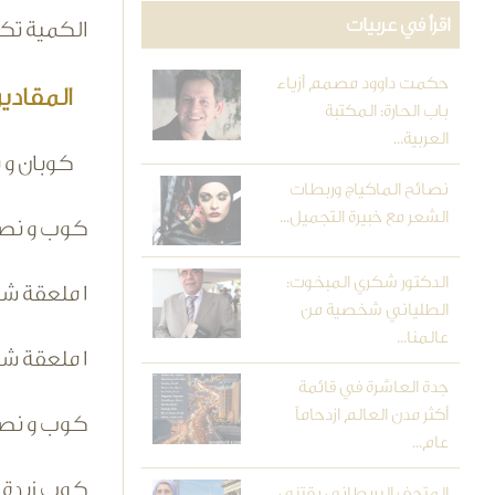
اقرأ في عربيات
الكمية تكفي لعم
حكمت داوود مصمم أزياء
المقادير:
باب الحارة: المكتبة
العربية...
كوبان و ن
نصائح الماكياج وربطات
الشعر مع خبيرة التجميل...
كوب و نص
الدكتور شكري المبخوت:
1 ملعقة شاي بايكنج صودا
الطلياني شخصية من
عالمنا...
1 ملعقة شاي بودرة الشكولاتة
جدة العاشرة في قائمة
أكثر مدن العالم ازدحاماً
كوب و نص
عام...
كوب زبدة (ل
المتحف البريطاني يقتني