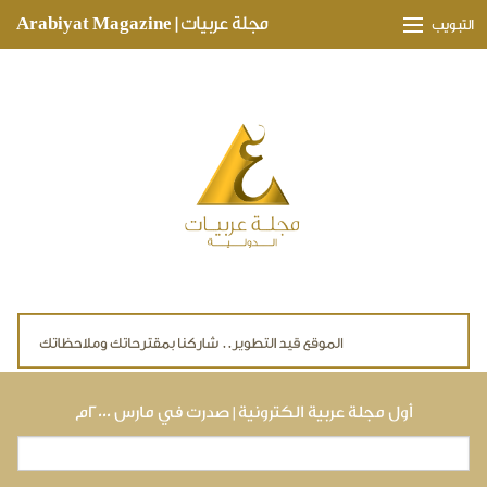
Skip to main content
مجلة عربيات | Arabiyat Magazine
التبويب
وجهات ثقافية
مدارات اقتصادية
تحقيقات وتغطيات
لقاءات حصرية
ملفات صحية
تقنيات
لايف ستايل
أول مجلة عربية الكترونية | صدرت في مارس ٢٠٠٠م
بحث
استمارة البحث