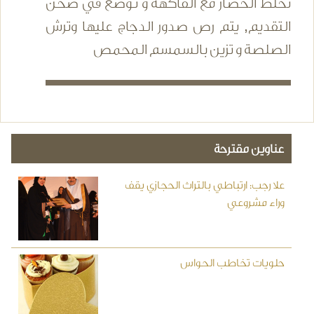
تخلط الخضار مع الفاكهة و توضع في صحن
التقديم, يتم رص صدور الدجاج عليها وترش
الصلصة و تزين بالسمسم المحمص
عناوين مقترحة
علا رجب: ارتباطي بالتراث الحجازي يقف
وراء مشروعي
حلويات تخاطب الحواس