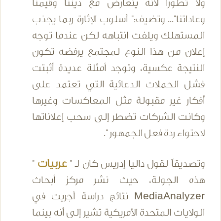
ولا تطوراً لأنه يتعارض مع ديننا وقيمنا
وعاداتنا"... وتضيف:" أسلوب الإثارة ربما يجذب
المستهلك ويلفت انتباهه لكن عندما توجه
إعلان من هذا النوع لمجتمع يرفضه تكون
النتيجة عكسية، وتوجد أمثلة عديدة أثبتت
فشل الحملات الدعائية التي تعتمد على
أفكار غير مقبولة مثل المعاكسات وغيرها
وكانت الشركات تضطر إلى سحب إعلاناتها
لاحتواء ردة فعل الجمهور ".
عربيات
وتصديقاً لقول داليا إدريس كان لـ "
"
هذه الجولة، حيث نشر مركز أبحاث
MediaAnalyzer نتائج دراسة أجريت في
الولايات المتحدة الأمريكية تشير إلى أنه بينما