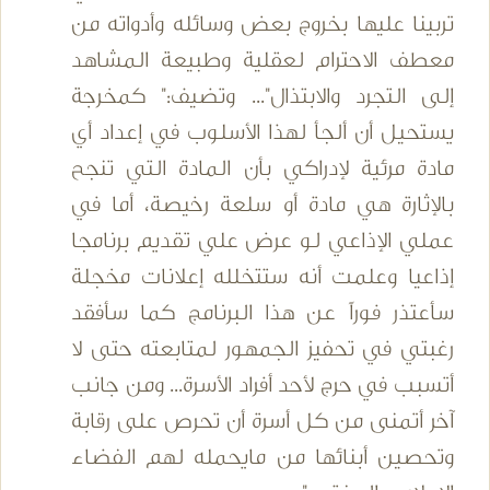
تربينا عليها بخروج بعض وسائله وأدواته من
معطف الاحترام لعقلية وطبيعة المشاهد
إلى التجرد والابتذال"... وتضيف:" كمخرجة
يستحيل أن ألجأ لهذا الأسلوب في إعداد أي
مادة مرئية لإدراكي بأن المادة التي تنجح
بالإثارة هي مادة أو سلعة رخيصة، أما في
عملي الإذاعي لو عرض علي تقديم برنامجا
إذاعيا وعلمت أنه ستتخلله إعلانات مخجلة
سأعتذر فوراً عن هذا البرنامج كما سأفقد
رغبتي في تحفيز الجمهور لمتابعته حتى لا
أتسبب في حرج لأحد أفراد الأسرة... ومن جانب
آخر أتمنى من كل أسرة أن تحرص على رقابة
وتحصين أبنائها من مايحمله لهم الفضاء