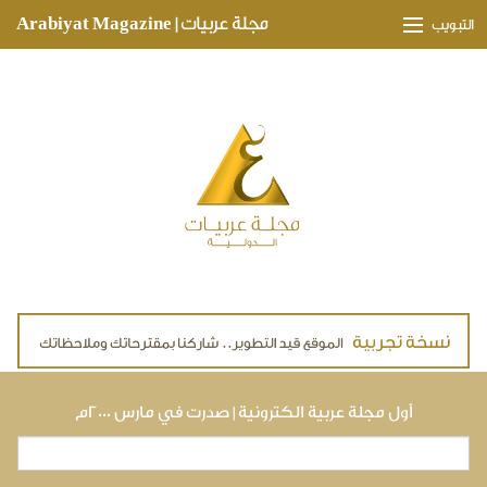
Skip to main content
مجلة عربيات | Arabiyat Magazine
التبويب
وجهات ثقافية
مدارات اقتصادية
تحقيقات وتغطيات
لقاءات حصرية
ملفات صحية
تقنيات
لايف ستايل
أول مجلة عربية الكترونية | صدرت في مارس ٢٠٠٠م
بحث
استمارة البحث