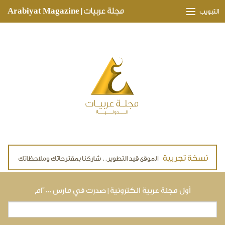
Skip to main content
مجلة عربيات | Arabiyat Magazine
التبويب
وجهات ثقافية
مدارات اقتصادية
تحقيقات وتغطيات
لقاءات حصرية
ملفات صحية
تقنيات
لايف ستايل
أول مجلة عربية الكترونية | صدرت في مارس ٢٠٠٠م
بحث
استمارة البحث