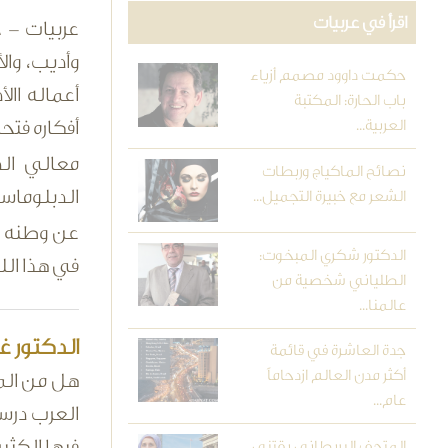
اقرأ في عربيات
عربيات - خ
وأديب، وا
حكمت داوود مصمم أزياء
أعماله اال
باب الحارة: المكتبة
العربية...
أفكاره فتح
معالي ال
نصائح الماكياج وربطات
الدبلوماس
الشعر مع خبيرة التجميل...
عن وطنه و
الدكتور شكري المبخوت:
في هذا الل
الطلياني شخصية من
عالمنا...
الدكتور غ
جدة العاشرة في قائمة
أكثر مدن العالم ازدحاماً
هل من المع
عام...
العرب درس
فيها الكثي
المتحف البريطاني يقتني