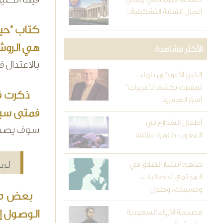
أعمال الفنانة التشكيلية...
كتاب "حيا
هي الروشت
الأكثر مشاهدة
بالاعتدال 
الخبير الأمريكي دارولد
تريفيرت يكشف لـ"عربيات"
ذكرت في ه
أسرار العبقرية
فمتى سيرى
أطفال الشوارع في
سوف يصدر ا
المغرب: ظاهرة مقلقة
لما
ظاهرة انتشار الطلاق في
المجتمع.. احصائيات،
ومسببات، وحلول
بعض مؤلف
مصممة الأزياء السعودية
الوصول إ