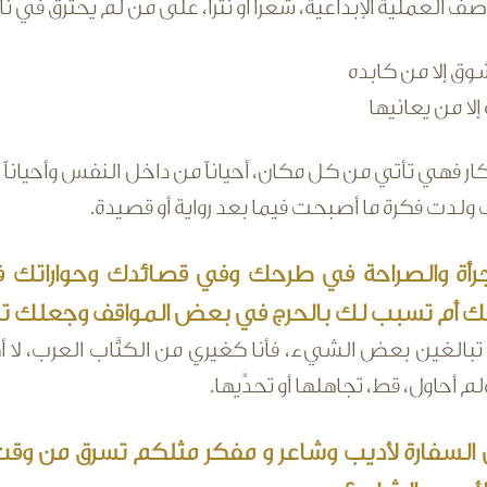
 العملية الإبداعية، شعراً أو نثراً، على من لم يحترق في نا
رف الشوق إلا من كابده
 إلا من يعانيها
فكار فهي تأتي من كل مكان، أحياناً من داخل النفس وأحياناً 
لدت فكرة ما أصبحت فيما بعد رواية أو قصيدة.
لجرأة والصراحة في طرحك وفي قصائدك وحواراتك فا
 أم تسبب لك بالحرج في بعض المواقف وجعلك تشع
تبالغين بعض الشيء، فأنا كغيري من الكتَّاب العرب، لا 
م أحاول، قط، تجاهلها أو تحدِّيها.
أن السفارة لأديب وشاعر و مفكر مثلكم تسرق من وقت