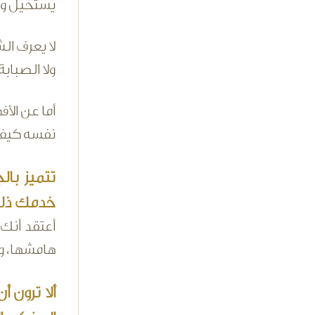
يستحيل وصف
لا يع
ولا الصبابة
أما عن الأ
نفسه كيف و
تتميز با
خدمك ذلك
أعتقد أنك 
هامشها، ول
ألا ترون 