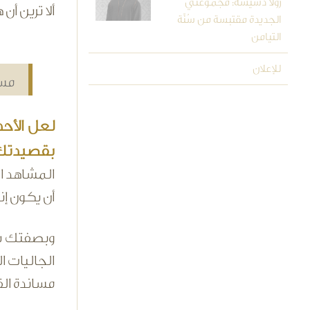
رولا دشيشة: مجموعتي
ألا ترين أن
الجديدة مقتبسة من سُنَّة
التيامن
للإعلان
مسا
لعل الأح
بقصيدتك 
المشاهد ال
أن يكون إنس
وبصفتك سفي
الجاليات ا
مساندة ال