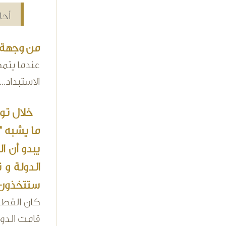
أحا
من وجهة 
عندما يتمك
الاستبداد.
خلال تول
ما يشبه "
يبدو أن ا
الدولة و 
ستتخذون 
كان القطاع
قامت الدول