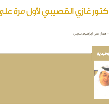
كتور غازي القصيبي لأول مرة على 
- حوار: مي ابراهيم كتبي
فيديو