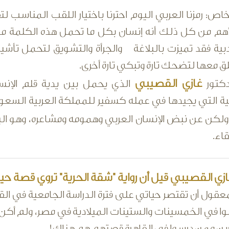
اص: رمزنا العربي اليوم احترنا باختيار اللقب المناسب 
لأهم من كل ذلك أنه إنسان بكل ما تحمل هذه الكلمة م
أدبية فقد تميزت بالبلاغة والجرأة والتشويق لتحمل تأشي
لق معها لتضحك تارة وتبكي تارة أخرى.
غازي القصيبي
دكتور
الذي يحمل بين يدية قلم الإنسا
ية التي يجيدها في عمله كسفير للمملكة العربية السعود
لكن عن نبض الإنسان العربي وهمومه ومشاعره، وهو ال
قاء.
ازي القصيبي قيل أن رواية "شقة الحرية" تروي قصة ح
قول أن تقتصر حياتي على فترة الدراسة الجامعية في القاهر
وا في الخمسينات والستينات الميلادية في مصر، ولم أكن
رين ممن درسوا في القاهرة قصتهم هم هناك!