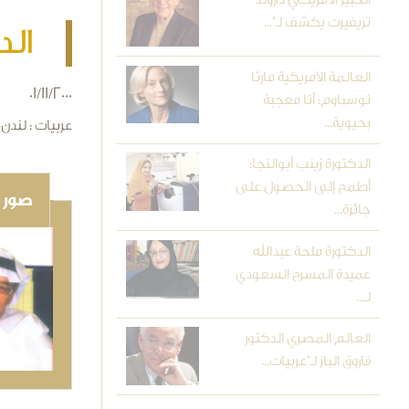
تريفيرت يكشف لـ"...
الد
العالمة الأمريكية مارثا
01/11/2000
نوسباوم: أنا معجبة
بحيوية...
عربيات : لندن
الدكتورة زينب أبوالنجا:
أطمح إلى الحصول على
صور و
جائزة...
الدكتورة ملحة عبدالله
عميدة المسرح السعودي
لـ...
العالم المصري الدكتور
فاروق الباز لـ"عربيات...