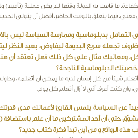
كفاءة. ما قامت به الدولة وقتها لم يكن عملية (تأميم) ول
معنى. فيما يتعلق بالوقت الحاضر، أفضل أن يتولى الحديث
لى التعامل بدبلوماسية وممارسة السياسة ليس بالأ
روف تجعله سريع البديهة ليفاوض، بعيد النظر ليتخذ
، ومعاليك مثال على كل ذلك فهل تعتقد أن هناك
صيتك الدبلوماسية الناجحة؟
تعلم شيئاً من كل إنسان لديه ما يمكن أن أتعلمه، وحاولت
 وان كنت أعرف أني لا أزال أتعلم كل يوم.
اً عن السياسة يلمس القارئ لأعمالك مدى قدرتك
ّق حتى أن أحد المشتركين ما أن علم باستضافة (ع
هذه الروائع و من أين تبدأ فكرة كتاب جديد؟